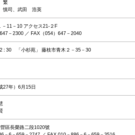
 繁
原 慎司、武田 浩英
11－10 アクセス21-２F
647－2300 ／ FAX（054）647－2040
 : 30 「小杉苑」 藤枝市青木２－35－30
成27年）6月15日
慧
賢
新營區長榮路二段1020號
886－6－659－2747 ／ FAX 010－886－6－659－3516