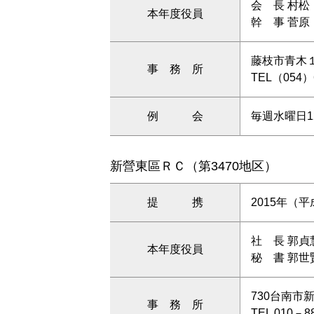
会 長 村松
本年度役員
幹 事 菅
藤枝市青木１－
事 務 所
TEL（054）
例 会
毎週水曜日12
新營東區ＲＣ（第3470地区）
提 携
2015年（平
社 長 郭貞
本年度役員
秘 書 郭世
730台南市
事 務 所
TEL 010－