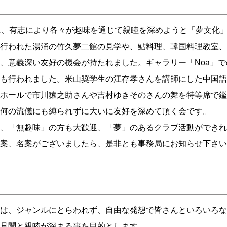
に、有志により各々が趣味を通じて親睦を深めようと「夢文化
行われた湯涌の竹久夢二館の見学や、鮎料理、韓国料理教室、
、意義深い友好の機会が持たれました。ギャラリー「Noa」
も行われました。米山奨学生の江存孝さんを講師にした中国語
ホールで市川猿之助さんや吉村ゆきそのさんの舞を特等席で鑑
何の流儀にも縛られずに大いに友好を深めて頂く会です。
、「無趣味」の方も大歓迎、「夢」のあるクラブ活動ができれ
案、名案がございましたら、是非とも事務局にお知らせ下さい
は、ジャンルにとらわれず、自由な発想で皆さんといろいろな
見聞と親睦が深まる事を目的とします。