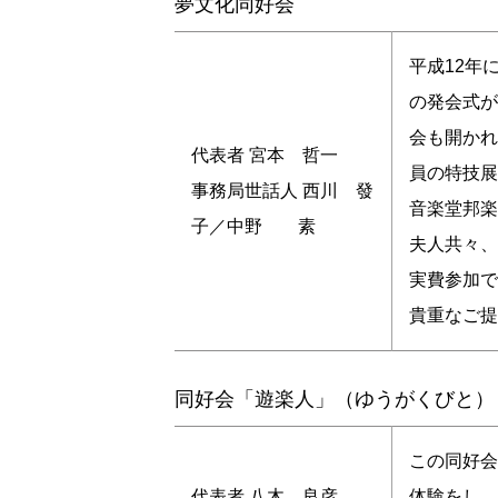
夢文化同好会
平成12年
の発会式が
会も開かれ
代表者 宮本 哲一
員の特技展
事務局世話人 西川 發
音楽堂邦楽
子／中野 素
夫人共々、
実費参加で
貴重なご提
同好会「遊楽人」（ゆうがくびと）
この同好会
代表者 八木 良彦
体験をし、